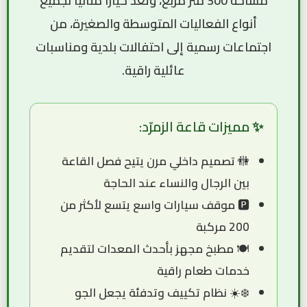
مساحة 300 متر مربع، وتُعد خياراً مثالياً لجميع
أنواع الفعاليات المتوسطة والصغيرة، من
اجتماعات رسمية
إلى
احتفالات بلدية
ومناسبات
عائلية راقية.
✨ مميزات قاعة الزمرّد:
🚻 تصميم داخلي مرن يتيح فصل القاعة
بين الرجال والنساء عند الحاجة
🅿️ موقف سيارات واسع يتسع لأكثر من
200 مركبة
🍽️ مطبخ مجهز بأحدث المعدات لتقديم
خدمات طعام راقية
❄️☀️ نظام تكييف وتدفئة يجعل الجو