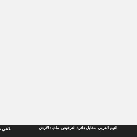
التيم الغربي- مقابل دائرة الترخيص -مادبا/ الارد
ن
غالي صوا