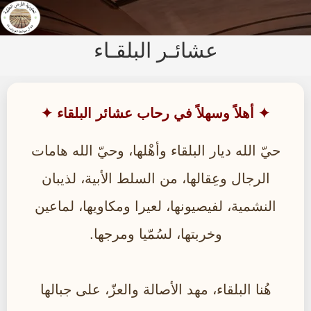
عشائـر البلقـاء
✦ أهلاً وسهلاً في رحاب عشائر البلقاء ✦
حيّ الله ديار البلقاء وأهْلها، وحيّ الله هامات
الرجال وعِقالها، من السلط الأبية، لذيبان
النشمية، لفيصيونها، لعيرا ومكاويها، لماعين
وخربتها، لسُمّيا ومرجها.
هُنا البلقاء، مهد الأصالة والعزّ، على جبالها