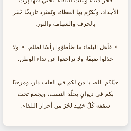
فخر لأبناء وبنات البلقاء. نُحيي فيها إرث
الأجداد، ونُكرّم بها العطاء، ونَسْرد تاريخًا حُفر
بالحرف والشهامة والنور.
✧ فَأهل البلقاء ما طأطؤوا رأسًا لظلم، ✧ ولا
خذلوا ضيفًا، ولا تراجعوا عن نداء الوطن.
حيّاكم الله، يا من لكم في القلب دار، ومرحبًا
بكم في ديوانٍ يخلّد النسب، ويجمع تحت
سقفه كُلّ حَفِيد لحُرّ من أحرار البلقاء.