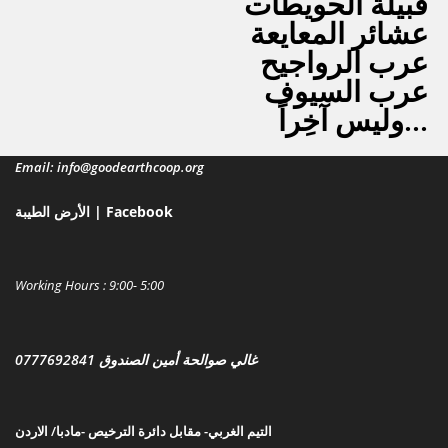
قبيلة الحويطات
عشائر المعايعة
عرب الرواجيح
عرب السيوف
وليس آخِراً...
Email: info@goodearthcoop.org
الأرض الطيبة | Facebook
Working Hours : 9:00- 5:00
غالي صوالحة أمين الصندوق 0777692841
التيم الغربي- مقابل دائرة الترخيص -مادبا/ الارد
ن