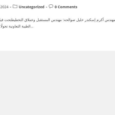
Post
Post
 2024
Uncategorized
0 Comments
category:
comments:
مهندس أكرم إسكندر خليل صوالحه: مهندس المستقبل وعملاق التخطيطتحت قيا
الطيبة التعاونية تحولًا جذريًا يهدف إلى تحويل المنطقة إلى وجهة استثمارية وسكنية…