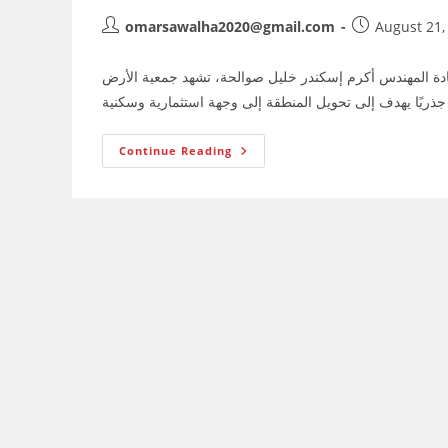
Post
Post
omarsawalha2020@gmail.com
August 21,
author:
published:
دة المهندس أكرم إسكندر خليل صوالحة، تشهد جمعية الأرض
عُطوفة
Continue Reading
الرئيس
المُهندس
أكرم
إسكندر
خليل
صوالحه