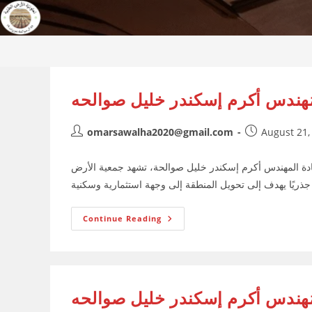
Skip
to
content
ُهندس أكرم إسكندر خليل صوالحه
Post
Post
omarsawalha2020@gmail.com
August 21,
author:
published:
دة المهندس أكرم إسكندر خليل صوالحة، تشهد جمعية الأرض
عُطوفة
Continue Reading
الرئيس
المُهندس
أكرم
إسكندر
خليل
صوالحه
ُهندس أكرم إسكندر خليل صوالحه