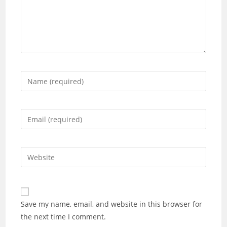
Enter
your
name
or
Enter
username
your
to
email
comment
address
Enter
to
your
comment
website
URL
(optional)
Save my name, email, and website in this browser for
the next time I comment.