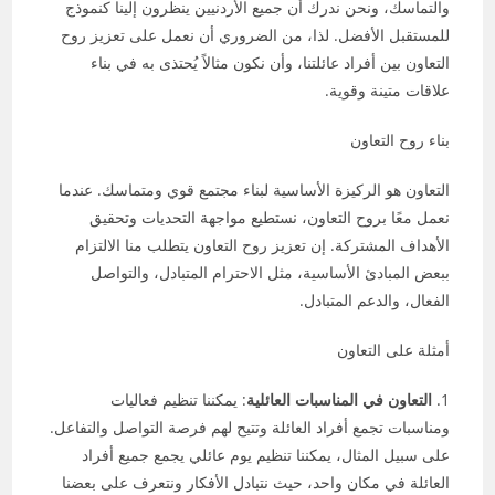
والتماسك، ونحن ندرك أن جميع الأردنيين ينظرون إلينا كنموذج
للمستقبل الأفضل. لذا، من الضروري أن نعمل على تعزيز روح
التعاون بين أفراد عائلتنا، وأن نكون مثالاً يُحتذى به في بناء
علاقات متينة وقوية.
بناء روح التعاون
التعاون هو الركيزة الأساسية لبناء مجتمع قوي ومتماسك. عندما
نعمل معًا بروح التعاون، نستطيع مواجهة التحديات وتحقيق
الأهداف المشتركة. إن تعزيز روح التعاون يتطلب منا الالتزام
ببعض المبادئ الأساسية، مثل الاحترام المتبادل، والتواصل
الفعال، والدعم المتبادل.
أمثلة على التعاون
1.
التعاون في المناسبات العائلية
: يمكننا تنظيم فعاليات
ومناسبات تجمع أفراد العائلة وتتيح لهم فرصة التواصل والتفاعل.
على سبيل المثال، يمكننا تنظيم يوم عائلي يجمع جميع أفراد
العائلة في مكان واحد، حيث نتبادل الأفكار ونتعرف على بعضنا