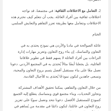
2.
التعامل مع الاختلافات الثقافية
: في مجتمعنا، قد نواجه
اختلافات ثقافية بين أفراد العائلة. يجب أن نتعلم كيف نحترم هذه
الاختلافات ونتعامل معها بطريقة تعزز التفاهم والتعايش السلمي.
الختام
عائلة الصوالحة في مادبا والأردن هي نموذج يحتذى به في
التعاون والتماسك. إن بناء روح التعاون وتعزيز مهارات إدارة
النزاعات بين أفراد العائلة لا يسهم فقط في تطوير علاقاتنا
العائلية، بل يجعلنا أيضًا مثالاً يُحتذى به في المجتمع الأردني. دعونا
نعمل معًا على بناء مستقبل أفضل يتسم بروح التعاون والمحبة،
ونسعى جاهدين لنكون نموذجًا يُحتذى به للأجيال القادمة.
من خلال التعاون والتفاهم، يمكننا تحقيق الأهداف المشتركة
وتجاوز التحديات، وبناء مجتمع قوي ومتماسك يتطلع إليه الجميع
كنموذج للمستقبل الأفضل. دعونا نتحد ونعمل سويًا على تعزيز
روح التعاون في عائلتنا، لنكون دائمًا في مقدمة من يُساهم في