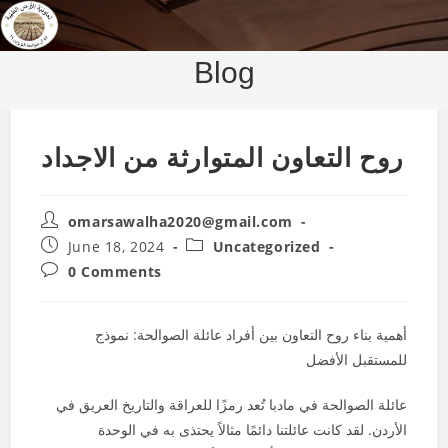
Skip
to
content
Blog
روح التعاون المتوارثة من الاجداد
Post
omarsawalha2020@gmail.com
author:
Post
Post
June 18, 2024
Uncategorized
published:
category:
Post
0 Comments
comments:
أهمية بناء روح التعاون بين أفراد عائلة الصوالحة: نموذج
للمستقبل الأفضل
عائلة الصوالحة في مادبا تُعد رمزًا للعراقة والتاريخ العريق في
الأردن. لقد كانت عائلتنا دائمًا مثالاً يحتذى به في الوحدة