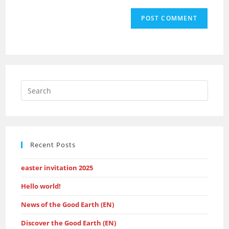
Press
Escap
to
close
the
Recent Posts
searc
panel.
easter invitation 2025
Hello world!
News of the Good Earth (EN)
Discover the Good Earth (EN)